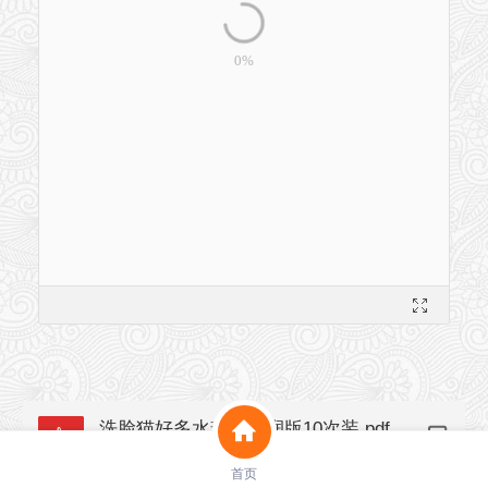
洗脸猫好多水套装滋润版10次装.pdf
3.0M
首页