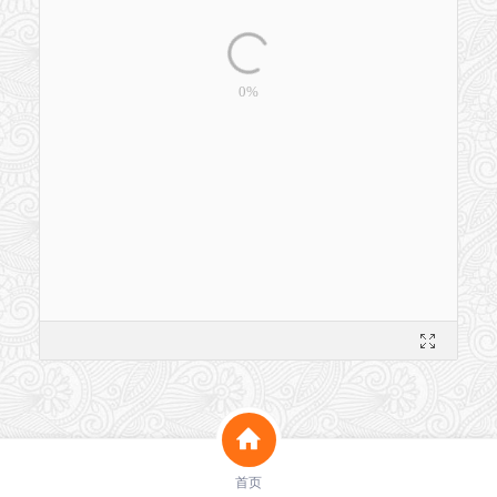
洗脸猫淡纹紧致蜂窝精粹膜功效报告__LCGX251000724V1.pdf
首页
754K